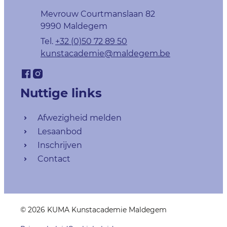
Adres
Mevrouw Courtmanslaan 82
,
9990
Maldegem
+32 (0)50 72 89 50
E-mail
kunstacademie
@
maldegem.be
Facebook
Instagram
Hoofdschool KUMA Maldegem
Hoofdschool KUMA Maldegem
Nuttige links
Afwezigheid melden
Lesaanbod
Inschrijven
Contact
© 2026
KUMA Kunstacademie Maldegem