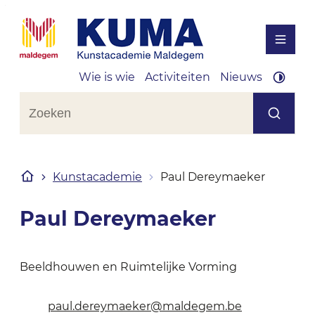
Naar inhoud
KUMA Kunstacademie Maldegem
Menu
Wie is wie
Activiteiten
Nieuws
Hoog 
Wat zoek je?
Zoeken
Startpagina
Kunstacademie
Paul Dereymaeker
Paul Dereymaeker
Beeldhouwen en Ruimtelijke Vorming
Contact
E-mail
paul.dereymaeker
@
maldegem.be