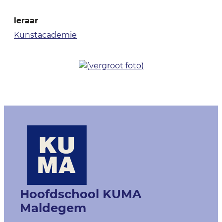
Functies
leraar
Kunstacademie
Contact & openingsuren
Hoofdschool KUMA
Maldegem