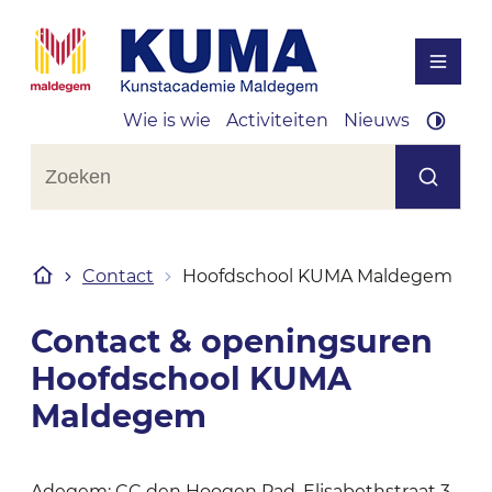
Naar inhoud
KUMA Kunstacademie Maldegem
Menu
Wie is wie
Activiteiten
Nieuws
Hoog 
Wat zoek je?
Zoeken
Startpagina
Contact
Hoofdschool KUMA Maldegem
Contact & openingsuren
Hoofdschool KUMA
Maldegem
Adegem: CC den Hoogen Pad, Elisabethstraat 3,