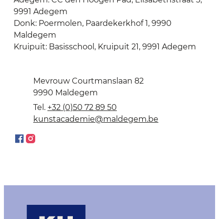
9991 Adegem
Donk: Poermolen, Paardekerkhof 1, 9990
Maldegem
Kruipuit: Basisschool, Kruipuit 21, 9991 Adegem
Contact
Adres
Mevrouw Courtmanslaan 82
,
9990
Maldegem
+32 (0)50 72 89 50
E-mail
kunstacademie
@
maldegem.be
Facebook
Instagram
Hoofdschool KUMA Maldegem
Hoofdschool KUMA Maldegem