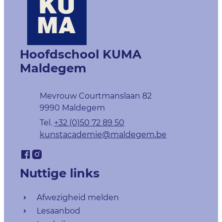
Contact & openingsuren
Hoofdschool KUMA
Maldegem
Adres
Mevrouw Courtmanslaan 82
,
9990
Maldegem
+32 (0)50 72 89 50
E-mail
kunstacademie
@
maldegem.be
Facebook
Instagram
Hoofdschool KUMA Maldegem
Hoofdschool KUMA Maldegem
Nuttige links
Afwezigheid melden
Lesaanbod